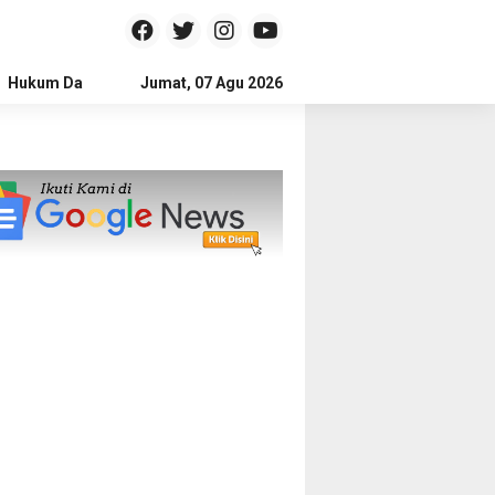
Hukum Dan Kriminal
Jumat, 07 Agu 2026
Politik
Pendidikan
Gaya hidup
Na