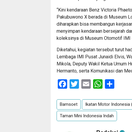
“Kini kendaraan Benz Victoria Phaeto
Pakubuwono X berada di Museum Lo
diharapkan bisa membangun kerjasa
menyimpan kendaraan bersejarah dar
koleksinya di Museum Otomotif IMI 
Diketahui, kegiatan tersebut turut h
Lembaga IMI Pusat Junaidi Elvis, W
Mikola, Deputy Wakil Ketua Umum 
Hermanto, serta Komunikasi dan Med
Facebook
Twitter
Email
Whats
Sha
Bamsoet
Ikatan Motor Indonesia 
Taman Mini Indonesia Indah