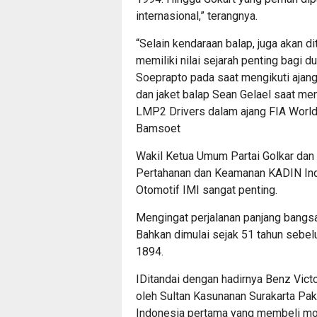
internasional,” terangnya.
“Selain kendaraan balap, juga akan d
memiliki nilai sejarah penting bagi d
Soeprapto pada saat mengikuti ajang 
dan jaket balap Sean Gelael saat men
LMP2 Drivers dalam ajang FIA Worl
Bamsoet
Wakil Ketua Umum Partai Golkar da
Pertahanan dan Keamanan KADIN Ind
Otomotif IMI sangat penting.
Mengingat perjalanan panjang bangsa
Bahkan dimulai sejak 51 tahun sebel
1894.
IDitandai dengan hadirnya Benz Victo
oleh Sultan Kasunanan Surakarta P
Indonesia pertama yang membeli mob