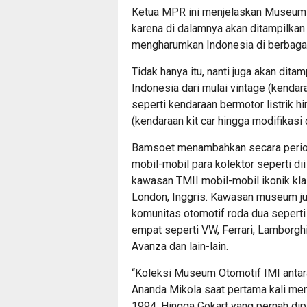
Ketua MPR ini menjelaskan Museum O
karena di dalamnya akan ditampilkan
mengharumkan Indonesia di berbagai 
Tidak hanya itu, nanti juga akan dita
Indonesia dari mulai vintage (kendar
seperti kendaraan bermotor listrik h
(kendaraan kit car hingga modifikasi
Bamsoet menambahkan secara periodi
mobil-mobil para kolektor seperti dii 
kawasan TMII mobil-mobil ikonik kla
London, Inggris. Kawasan museum juga
komunitas otomotif roda dua sepert
empat seperti VW, Ferrari, Lamborgh
Avanza dan lain-lain.
“Koleksi Museum Otomotif IMI antara
Ananda Mikola saat pertama kali men
1994. Hingga Gokart yang pernah dip