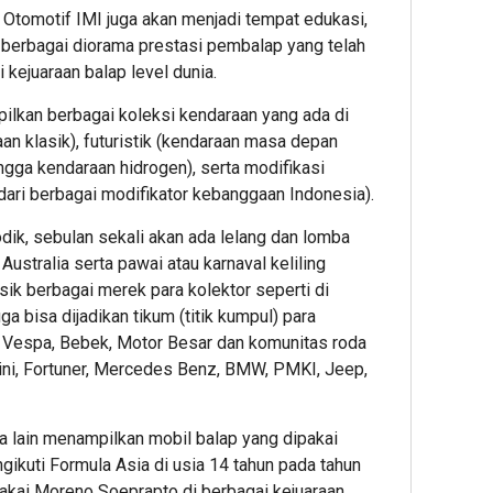
tomotif IMI juga akan menjadi tempat edukasi,
 berbagai diorama prestasi pembalap yang telah
kejuaraan balap level dunia.
mpilkan berbagai koleksi kendaraan yang ada di
aan klasik), futuristik (kendaraan masa depan
ingga kendaraan hidrogen), serta modifikasi
 dari berbagai modifikator kebanggaan Indonesia).
k, sebulan sekali akan ada lelang dan lomba
Australia serta pawai atau karnaval keliling
sik berbagai merek para kolektor seperti di
 bisa dijadikan tikum (titik kumpul) para
i Vespa, Bebek, Motor Besar dan komunitas roda
ini, Fortuner, Mercedes Benz, BMW, PMKI, Jeep,
 lain menampilkan mobil balap yang dipakai
gikuti Formula Asia di usia 14 tahun pada tahun
akai Moreno Soeprapto di berbagai kejuaraan