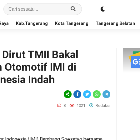
Raya
Kab.Tangerang
Kota Tangerang
Tangerang Selatan
Dirut TMII Bakal
Otomotif IMI di
nesia Indah
8
1021
Redaksi
tor Indonesia (IMI) Bambang Soesatyo bersama