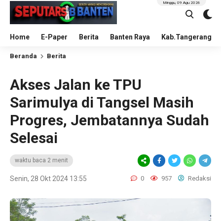
Minggu, 09 Agu 2026
Home
E-Paper
Berita
Banten Raya
Kab.Tangerang
Beranda
Berita
Akses Jalan ke TPU
Sarimulya di Tangsel Masih
Progres, Jembatannya Sudah
Selesai
waktu baca 2 menit
Senin, 28 Okt 2024 13:55
0
957
Redaksi