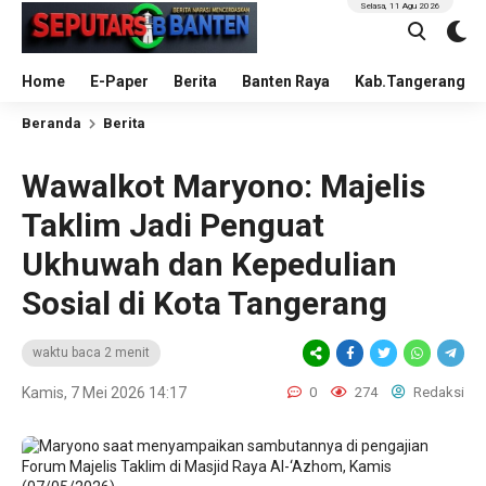
Selasa, 11 Agu 2026
Home
E-Paper
Berita
Banten Raya
Kab.Tangerang
Beranda
Berita
Wawalkot Maryono: Majelis
Taklim Jadi Penguat
Ukhuwah dan Kepedulian
Sosial di Kota Tangerang
waktu baca 2 menit
Kamis, 7 Mei 2026 14:17
0
274
Redaksi