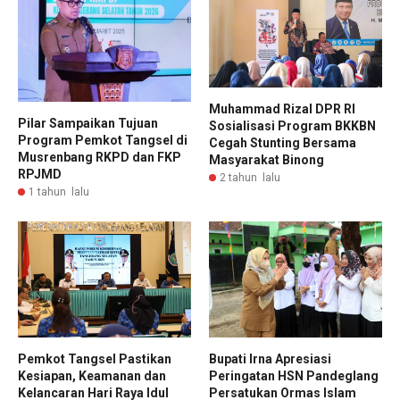
Muhammad Rizal DPR RI
Pilar Sampaikan Tujuan
Sosialisasi Program BKKBN
Program Pemkot Tangsel di
Cegah Stunting Bersama
Musrenbang RKPD dan FKP
Masyarakat Binong
RPJMD
2 tahun lalu
1 tahun lalu
Pemkot Tangsel Pastikan
Bupati Irna Apresiasi
Kesiapan, Keamanan dan
Peringatan HSN Pandeglang
Kelancaran Hari Raya Idul
Persatukan Ormas Islam