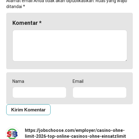
Alamat email Anda tidak akan dipublikasikan.
Ruas yang wajib
ditandai
*
Komentar
*
Nama
Email
https://jobschoose.com/employer/casino-ohne-
limit-2026-top-online-casinos-ohne-einsatzlimit