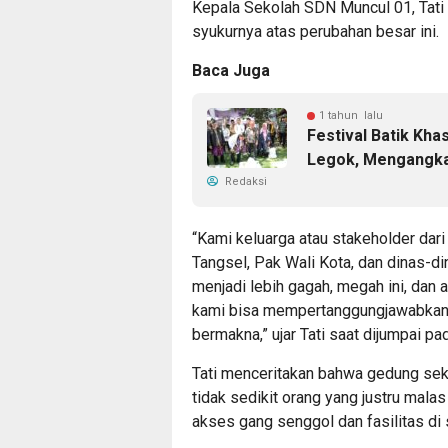
Kepala Sekolah SDN Muncul 01, Tati
syukurnya atas perubahan besar ini.
Baca Juga
1 tahun lalu
Festival Batik Kh
Legok, Mengangka
Redaksi
“Kami keluarga atau stakeholder da
Tangsel, Pak Wali Kota, dan dinas-d
menjadi lebih gagah, megah ini, dan
kami bisa mempertanggungjawabkanny
bermakna,” ujar Tati saat dijumpai p
Tati menceritakan bahwa gedung seko
tidak sedikit orang yang justru mal
akses gang senggol dan fasilitas di 