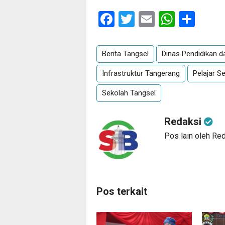
Facebook
Twitter
Email
Whats
Sha
Berita Tangsel
Dinas Pendidikan 
Infrastruktur Tangerang
Pelajar S
Sekolah Tangsel
Redaksi
Pos lain oleh Re
Pos terkait