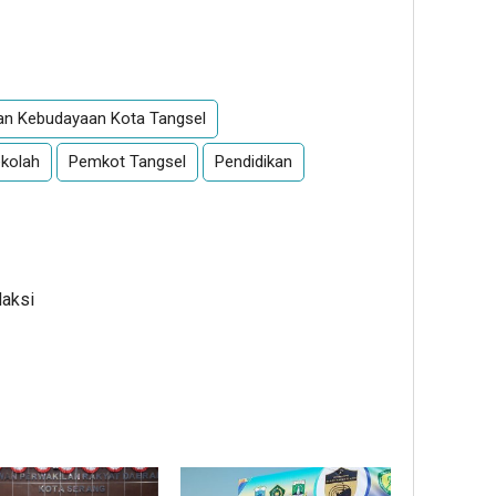
App
re
dan Kebudayaan Kota Tangsel
ekolah
Pemkot Tangsel
Pendidikan
daksi