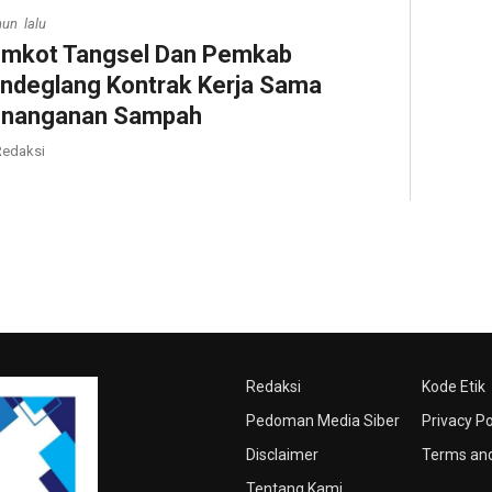
hun lalu
mkot Tangsel Dan Pemkab
ndeglang Kontrak Kerja Sama
nanganan Sampah
edaksi
Redaksi
Kode Etik
Pedoman Media Siber
Privacy Po
Disclaimer
Terms and
Tentang Kami