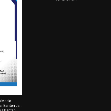
a Media
tar Banten dan
 PT Banten