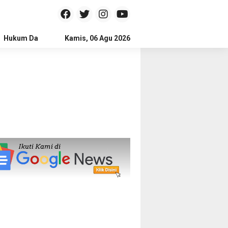
Hukum Dan Kriminal
Kamis, 06 Agu 2026
Politik
Pendidikan
Gaya hidup
Na