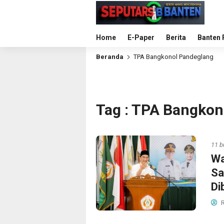
Home
E-Paper
Berita
Banten 
Beranda
TPA Bangkonol Pandeglang
Tag : TPA Bangkon
11 b
Wa
Sa
Di
R