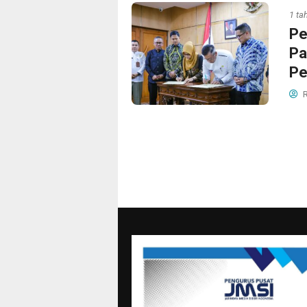
1 ta
Pe
Pa
Pe
R