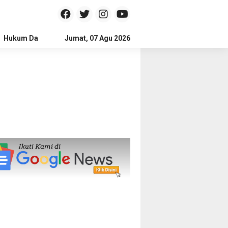
Hukum Dan Kriminal
Jumat, 07 Agu 2026
Politik
Pendidikan
Gaya hidup
Na