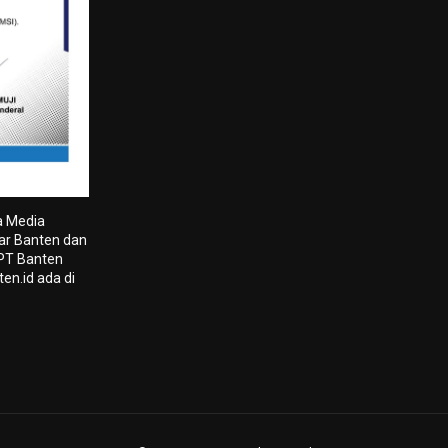
a Media
tar Banten dan
 PT Banten
en.id ada di