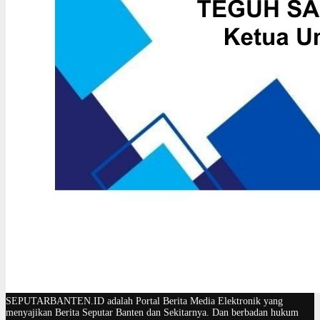
SEPUTARBANTEN.ID adalah Portal Berita Media Elektronik yang
menyajikan Berita Seputar Banten dan Sekitarnya. Dan berbadan hukum