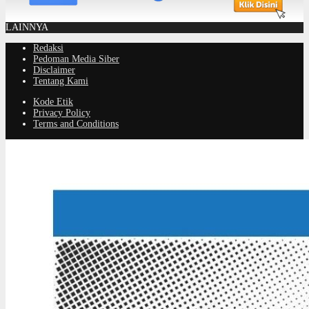
LAINNYA
Redaksi
Pedoman Media Siber
Disclaimer
Tentang Kami
Kode Etik
Privacy Policy
Terms and Conditions