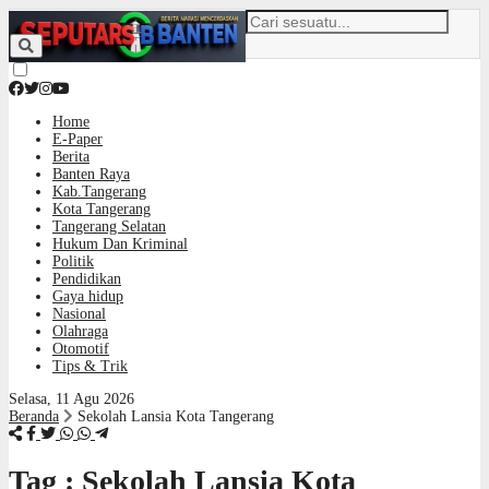
Home
E-Paper
Berita
Banten Raya
Kab.Tangerang
Kota Tangerang
Tangerang Selatan
Hukum Dan Kriminal
Politik
Pendidikan
Gaya hidup
Nasional
Olahraga
Otomotif
Tips & Trik
Selasa, 11 Agu 2026
Beranda
Sekolah Lansia Kota Tangerang
Tag : Sekolah Lansia Kota