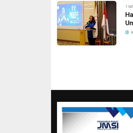
1 ta
Ha
Um
R