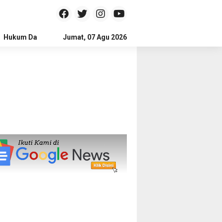
Hukum Dan Kriminal
Jumat, 07 Agu 2026
Politik
Pendidikan
Gaya hidup
Na