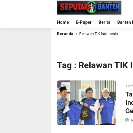
Home
E-Paper
Berita
Banten 
Beranda
Relawan TIK Indonesia
Tag : Relawan TIK 
1 ta
Ta
In
Ge
R