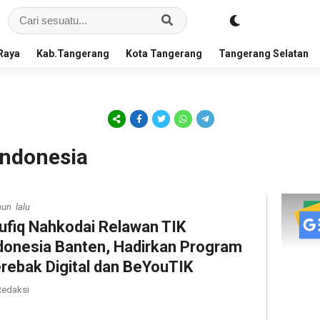
Raya
Kab.Tangerang
Kota Tangerang
Tangerang Selatan
Indonesia
hun lalu
ufiq Nahkodai Relawan TIK
donesia Banten, Hadirkan Program
rebak Digital dan BeYouTIK
edaksi