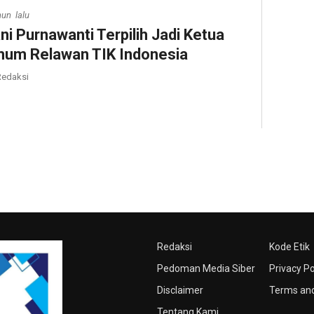
hun lalu
ni Purnawanti Terpilih Jadi Ketua
um Relawan TIK Indonesia
edaksi
Redaksi
Kode Etik
Pedoman Media Siber
Privacy Po
Disclaimer
Terms and
Tentang Kami