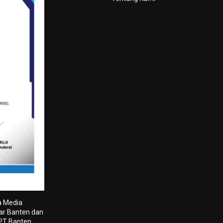
a Media
tar Banten dan
 PT Banten