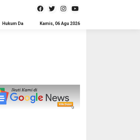
Hukum Dan Kriminal
Kamis, 06 Agu 2026
Politik
Pendidikan
Gaya hidup
Na