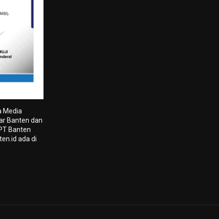
a Media
tar Banten dan
 PT Banten
en.id ada di