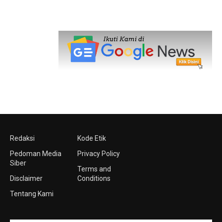
Redaksi
Kode Etik
Pedoman Media
Privacy Policy
Siber
Terms and
Disclaimer
Conditions
Tentang Kami