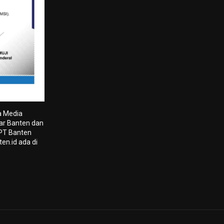
a Media
tar Banten dan
 PT Banten
en.id ada di