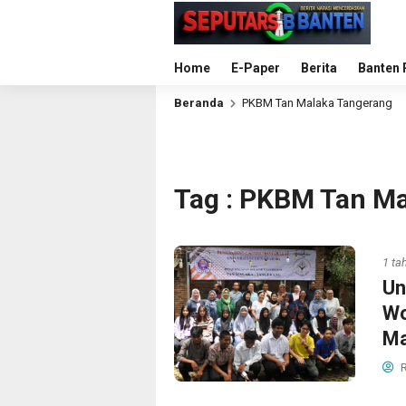
Home
E-Paper
Berita
Banten 
Beranda
PKBM Tan Malaka Tangerang
Tag : PKBM Tan M
1 ta
Un
Wo
Ma
R