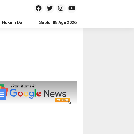
Hukum Dan Kriminal
Sabtu, 08 Agu 2026
Politik
Pendidikan
Gaya hidup
Na