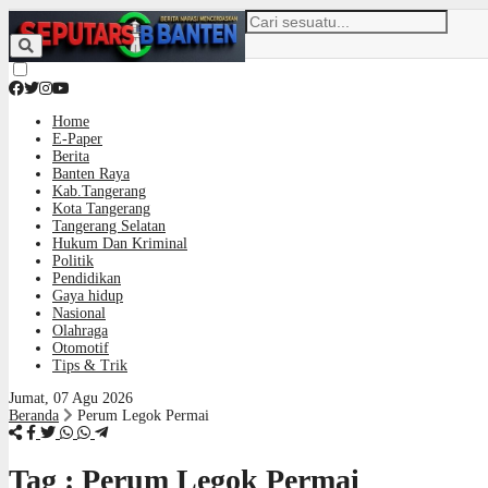
Home
E-Paper
Berita
Banten Raya
Kab.Tangerang
Kota Tangerang
Tangerang Selatan
Hukum Dan Kriminal
Politik
Pendidikan
Gaya hidup
Nasional
Olahraga
Otomotif
Tips & Trik
Jumat, 07 Agu 2026
Beranda
Perum Legok Permai
Tag : Perum Legok Permai