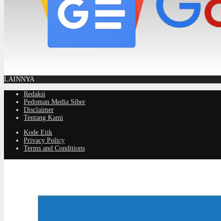
LAINNYA
Redaksi
Pedoman Media Siber
Disclaimer
Tentang Kami
Kode Etik
Privacy Policy
Terms and Conditions