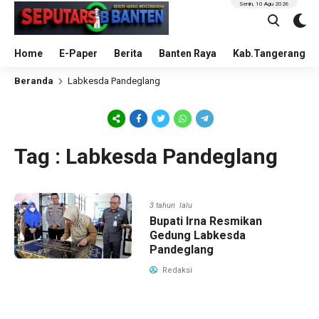
Senin, 10 Agu 2026
Home
E-Paper
Berita
Banten Raya
Kab.Tangerang
Beranda
Labkesda Pandeglang
Tag : Labkesda Pandeglang
3 tahun lalu
Bupati Irna Resmikan
Gedung Labkesda
Pandeglang
Redaksi