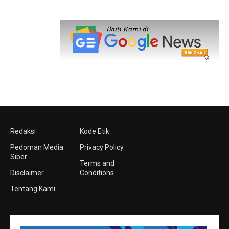
Redaksi
Kode Etik
Pedoman Media
Privacy Policy
Siber
Terms and
Disclaimer
Conditions
Tentang Kami