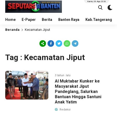
Kamis, 06 Agu 2026
Home
E-Paper
Berita
Banten Raya
Kab.Tangerang
Beranda
Kecamatan Jiput
Tag : Kecamatan Jiput
3 tahun lalu
Al Muktabar Kunker ke
Masyarakat Jiput
Pandeglang, Salurkan
Bantuan Hingga Santuni
Anak Yatim
Redaksi