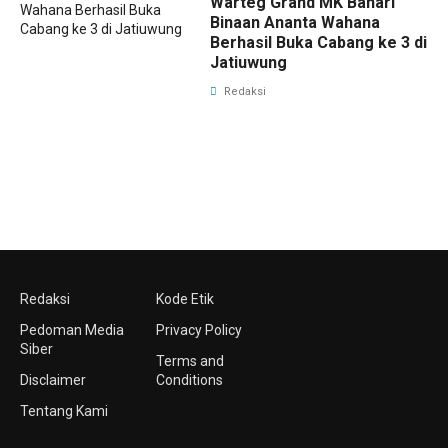
Warteg Grand MK Bahari
Binaan Ananta Wahana
Berhasil Buka Cabang ke 3 di
Jatiuwung
Redaksi
Redaksi
Kode Etik
Pedoman Media
Privacy Policy
Siber
Terms and
Disclaimer
Conditions
Tentang Kami