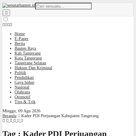
Home
E-Paper
Berita
Banten Raya
Kab.Tangerang
Kota Tangerang
Tangerang Selatan
Hukum Dan Kriminal
Politik
Pendidikan
Gaya hidup
Nasional
Olahraga
Otomotif
Tips & Trik
Minggu, 09 Agu 2026
Beranda
Kader PDI Perjuangan Kabupaten Tangerang
Tag : Kader PDI Perjuangan