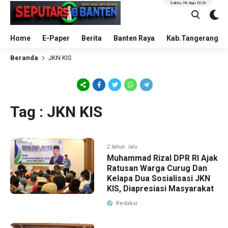
Sabtu, 08 Agu 2026
Home
E-Paper
Berita
Banten Raya
Kab.Tangerang
Beranda
JKN KIS
Tag : JKN KIS
2 tahun lalu
Muhammad Rizal DPR RI Ajak
Ratusan Warga Curug Dan
Kelapa Dua Sosialisasi JKN
KIS, Diapresiasi Masyarakat
Redaksi