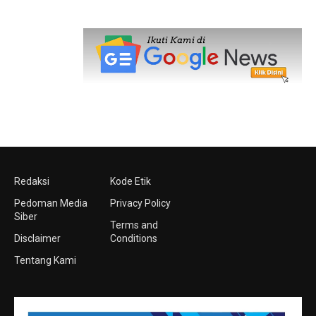
Redaksi
Kode Etik
Pedoman Media
Privacy Policy
Siber
Terms and
Disclaimer
Conditions
Tentang Kami