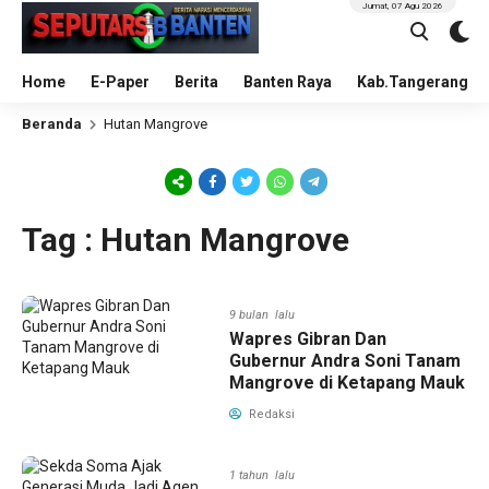
Jumat, 07 Agu 2026
Home
E-Paper
Berita
Banten Raya
Kab.Tangerang
Beranda
Hutan Mangrove
Tag : Hutan Mangrove
9 bulan lalu
Wapres Gibran Dan
Gubernur Andra Soni Tanam
Mangrove di Ketapang Mauk
Redaksi
1 tahun lalu