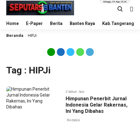
Minggu, 09 Agu 2026
Home
E-Paper
Berita
Banten Raya
Kab.Tangerang
Beranda
HIPJi
Tag : HIPJi
2 tahun lalu
Himpunan Penerbit Jurnal
Indonesia Gelar Rakernas,
Ini Yang Dibahas
Redaksi