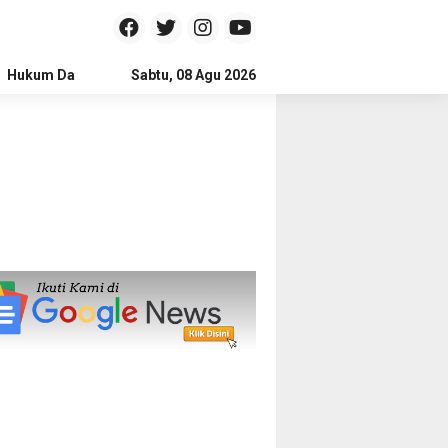
Hukum Dan Kriminal
Sabtu, 08 Agu 2026
Politik
Pendidikan
Gaya hidup
Na