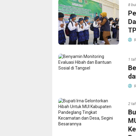
8 bu
Pe
Da
T
R
1 ta
Be
da
R
2 ta
Bu
MU
Ke