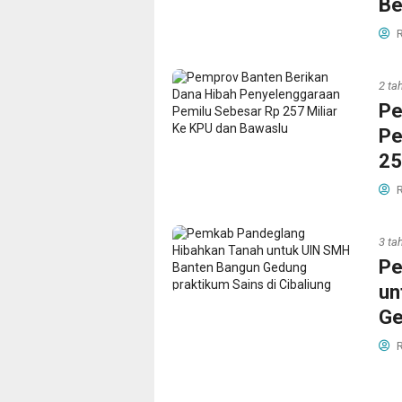
Be
R
2 ta
Pe
Pe
25
R
3 ta
Pe
un
Ge
R