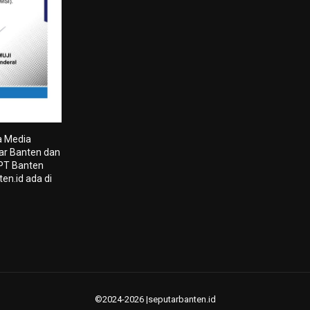
a Media
tar Banten dan
 PT Banten
en.id ada di
©2024-2026 |seputarbanten.id