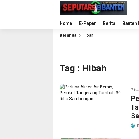
Home
E-Paper
Berita
Banten 
Beranda
Hibah
Tag : Hibah
7 bu
Pe
Ta
S
R