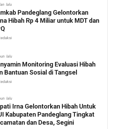
lan lalu
mkab Pandeglang Gelontorkan
na Hibah Rp 4 Miliar untuk MDT dan
PQ
edaksi
hun lalu
nyamin Monitoring Evaluasi Hibah
n Bantuan Sosial di Tangsel
edaksi
hun lalu
pati Irna Gelontorkan Hibah Untuk
I Kabupaten Pandeglang Tingkat
camatan dan Desa, Segini