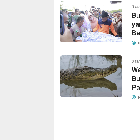
3 ta
Bu
ya
Be
R
3 ta
Wa
Bu
Pa
R