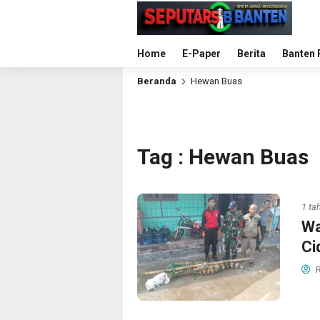
Home
E-Paper
Berita
Banten 
Beranda
Hewan Buas
Tag : Hewan Buas
1 ta
Wa
Ci
R