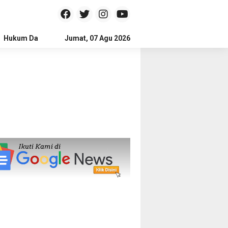
Hukum Dan Kriminal
Jumat, 07 Agu 2026
Politik
Pendidikan
Gaya hidup
Na