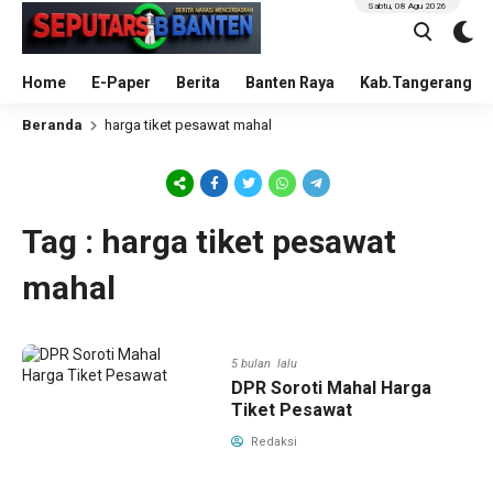
Sabtu, 08 Agu 2026
Home
E-Paper
Berita
Banten Raya
Kab.Tangerang
Beranda
harga tiket pesawat mahal
Tag : harga tiket pesawat
mahal
5 bulan lalu
DPR Soroti Mahal Harga
Tiket Pesawat
Redaksi