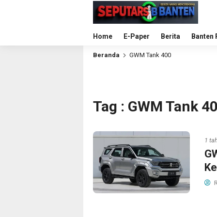
Home
E-Paper
Berita
Banten 
Beranda
GWM Tank 400
Tag : GWM Tank 4
1 ta
GW
Ke
R