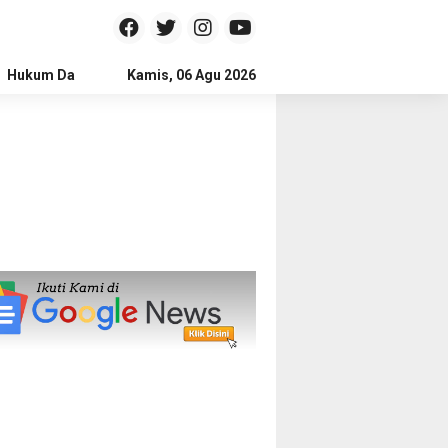
Hukum Dan Kriminal
Kamis, 06 Agu 2026
Politik
Pendidikan
Gaya hidup
Na