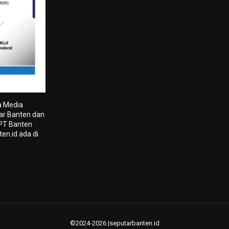
a Media
tar Banten dan
 PT Banten
en.id ada di
©2024-2026 |seputarbanten.id