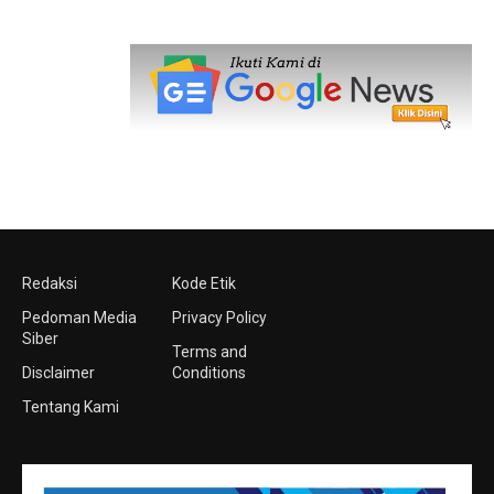
Redaksi
Kode Etik
Pedoman Media
Privacy Policy
Siber
Terms and
Disclaimer
Conditions
Tentang Kami