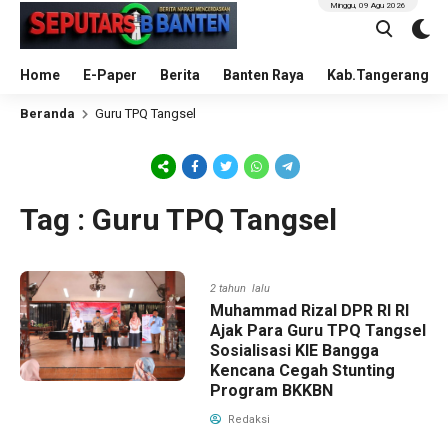
Minggu, 09 Agu 2026
Home
E-Paper
Berita
Banten Raya
Kab.Tangerang
Beranda
Guru TPQ Tangsel
Tag : Guru TPQ Tangsel
2 tahun lalu
Muhammad Rizal DPR RI RI
Ajak Para Guru TPQ Tangsel
Sosialisasi KIE Bangga
Kencana Cegah Stunting
Program BKKBN
Redaksi