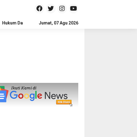
Hukum Dan Kriminal
Jumat, 07 Agu 2026
Politik
Pendidikan
Gaya hidup
Na