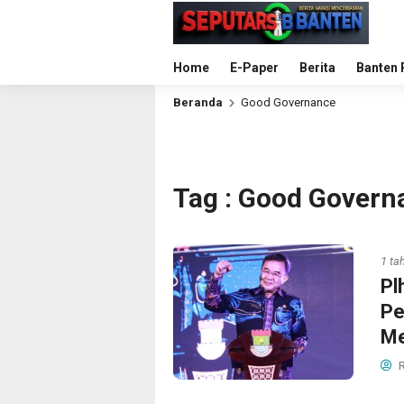
Home
E-Paper
Berita
Banten 
Beranda
Good Governance
Tag : Good Govern
1 ta
Pl
Pe
Me
R