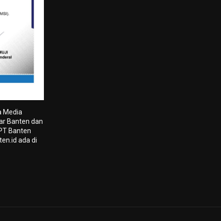
a Media
tar Banten dan
 PT Banten
en.id ada di