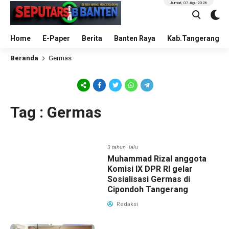
Jumat, 07 Agu 2026
Home
E-Paper
Berita
Banten Raya
Kab.Tangerang
Beranda
Germas
Tag : Germas
3 tahun lalu
Muhammad Rizal anggota
Komisi IX DPR RI gelar
Sosialisasi Germas di
Cipondoh Tangerang
Redaksi