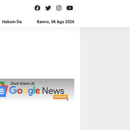
Hukum Dan Kriminal
Kamis, 06 Agu 2026
Politik
Pendidikan
Gaya hidup
Na