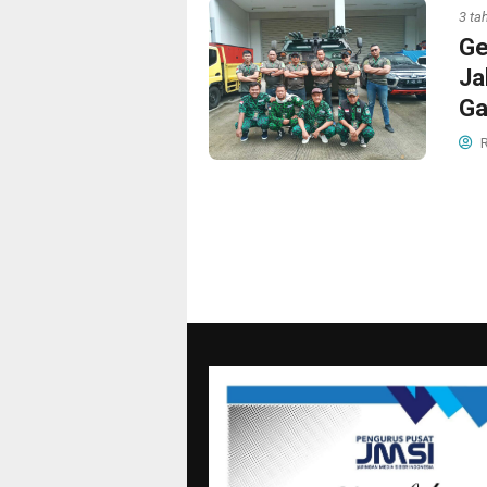
3 ta
Ge
Ja
Ga
R