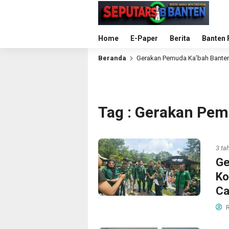
Home
E-Paper
Berita
Banten 
Beranda
Gerakan Pemuda Ka’bah Bante
Tag : Gerakan Pem
3 ta
Ge
Ko
Ca
R