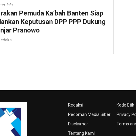
hun lalu
rakan Pemuda Ka’bah Banten Siap
lankan Keputusan DPP PPP Dukung
njar Pranowo
edaksi
Redaksi
Kode Etik
Pedoman Media Siber
Privacy Po
Disclaimer
Terms and
Tentang Kami