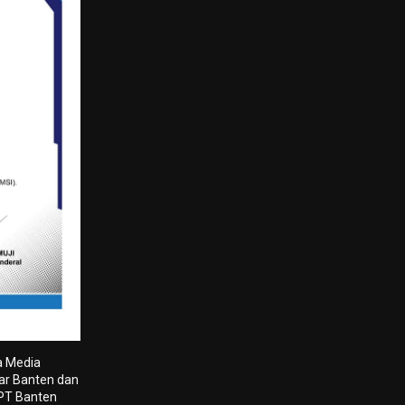
a Media
tar Banten dan
 PT Banten