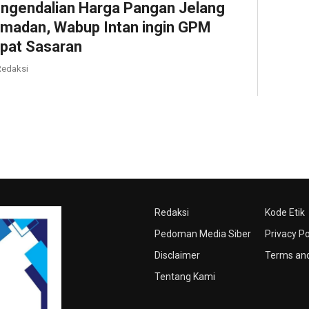
ngendalian Harga Pangan Jelang
madan, Wabup Intan ingin GPM
pat Sasaran
edaksi
Redaksi
Kode Etik
Pedoman Media Siber
Privacy Po
Disclaimer
Terms and
Tentang Kami