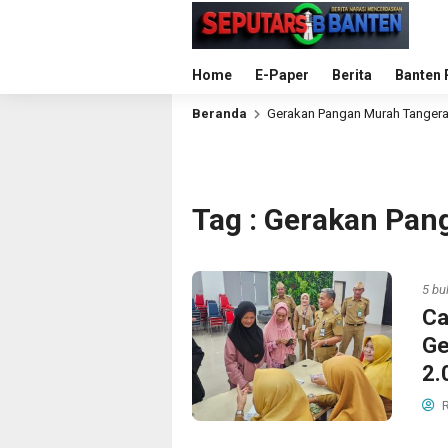
Home
E-Paper
Berita
Banten 
Beranda
Gerakan Pangan Murah Tanger
Tag : Gerakan Pa
5 bu
Ca
Ge
2.
R