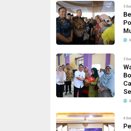
5 bu
Be
Po
Mu
R
5 bu
Wa
Bo
Ca
Se
R
6 bu
Pe