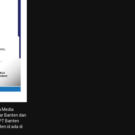
a Media
tar Banten dan
 PT Banten
en.id ada di