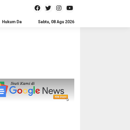
Hukum Dan Kriminal
Sabtu, 08 Agu 2026
Politik
Pendidikan
Gaya hidup
Na