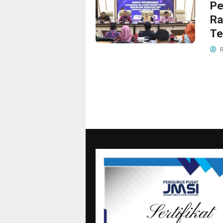
Pe
Ra
Te
R