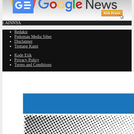
LAINNYA
Redaksi
Pedoman Media Siber
Disclaimer
Tentang Kami
Kode Etik
Privacy Policy
Terms and Conditions