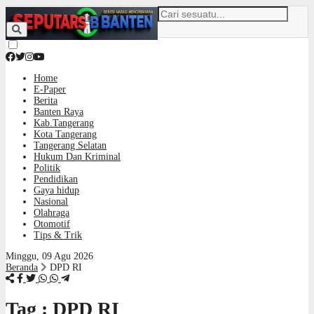
Home
E-Paper
Berita
Banten Raya
Kab.Tangerang
Kota Tangerang
Tangerang Selatan
Hukum Dan Kriminal
Politik
Pendidikan
Gaya hidup
Nasional
Olahraga
Otomotif
Tips & Trik
Minggu, 09 Agu 2026
Beranda
DPD RI
Tag : DPD RI