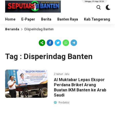
Minggu, 09 Agu 2026
Home
E-Paper
Berita
Banten Raya
Kab.Tangerang
Beranda
Disperindag Banten
Tag : Disperindag Banten
2 tahun lalu
Al Muktabar Lepas Ekspor
Perdana Briket Arang
Buatan IKM Banten ke Arab
Saudi
Redaksi