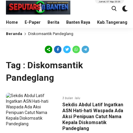
Jumat, 07 Agu 2026
Home
E-Paper
Berita
Banten Raya
Kab.Tangerang
Beranda
Diskomsantik Pandeglang
Tag : Diskomsantik
Pandeglang
3 bulan lalu
Sekdis Abdul Latif Ingatkan
ASN Hati-hati Waspada Ada
Aksi Penipuan Catut Nama
Kepala Diskomsatik
Pandeglang