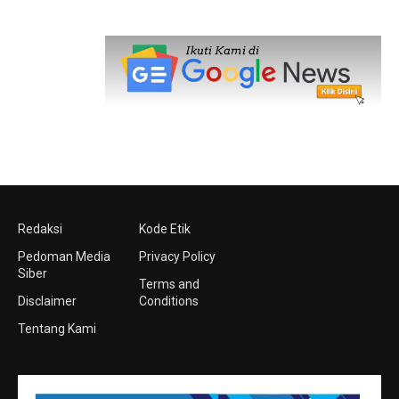
Redaksi
Kode Etik
Pedoman Media
Privacy Policy
Siber
Terms and
Disclaimer
Conditions
Tentang Kami