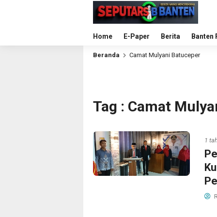
Home
E-Paper
Berita
Banten 
Beranda
Camat Mulyani Batuceper
Tag : Camat Mulya
1 ta
Pe
Ku
Pe
R