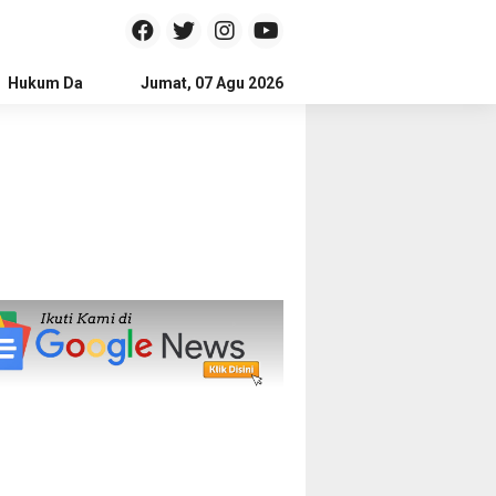
Hukum Dan Kriminal
Jumat, 07 Agu 2026
Politik
Pendidikan
Gaya hidup
Na