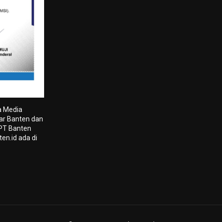
a Media
tar Banten dan
 PT Banten
en.id ada di