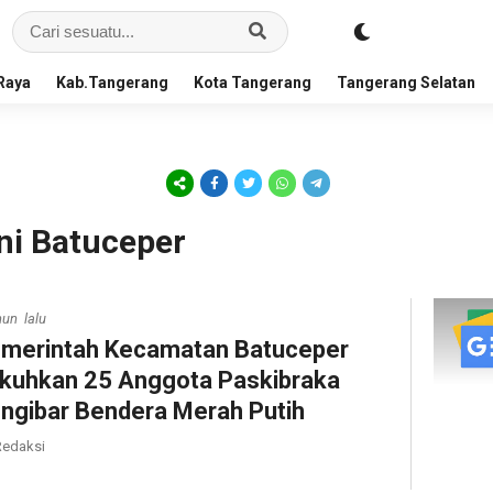
Raya
Kab.Tangerang
Kota Tangerang
Tangerang Selatan
ni Batuceper
hun lalu
merintah Kecamatan Batuceper
kuhkan 25 Anggota Paskibraka
ngibar Bendera Merah Putih
edaksi