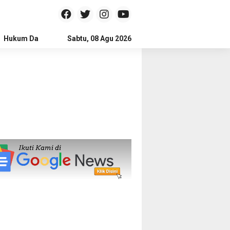
Hukum Dan Kriminal
Sabtu, 08 Agu 2026
Politik
Pendidikan
Gaya hidup
Na