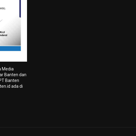
a Media
tar Banten dan
 PT Banten
en.id ada di