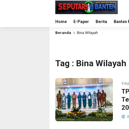
Home
E-Paper
Berita
Banten 
Beranda
Bina Wilayah
Tag : Bina Wilayah
9 bu
TP
Te
20
R