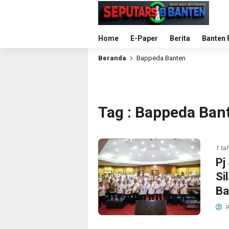
Home
E-Paper
Berita
Banten 
Beranda
Bappeda Banten
Tag : Bappeda Ban
1 ta
Pj
Si
Ba
R