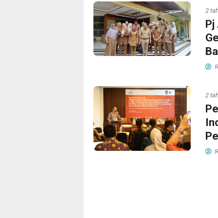
2 ta
Pj
Ge
Ba
R
2 ta
Pe
In
Pe
R