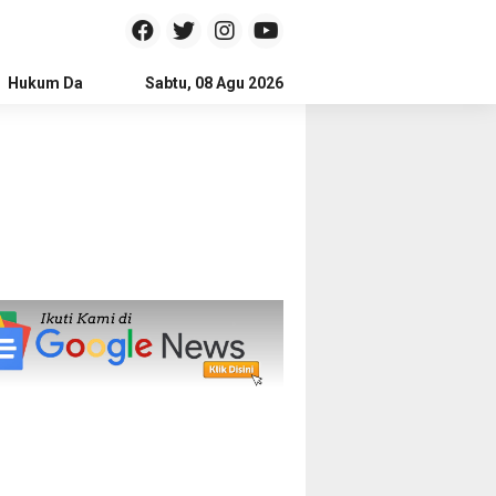
Hukum Dan Kriminal
Sabtu, 08 Agu 2026
Politik
Pendidikan
Gaya hidup
Na