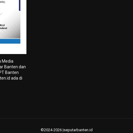
a Media
tar Banten dan
 PT Banten
en.id ada di
©2024-2026 |seputarbanten.id