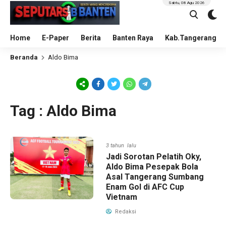
Sabtu, 08 Agu 2026
Home
E-Paper
Berita
Banten Raya
Kab.Tangerang
Beranda
Aldo Bima
Tag : Aldo Bima
3 tahun lalu
Jadi Sorotan Pelatih Oky,
Aldo Bima Pesepak Bola
Asal Tangerang Sumbang
Enam Gol di AFC Cup
Vietnam
Redaksi