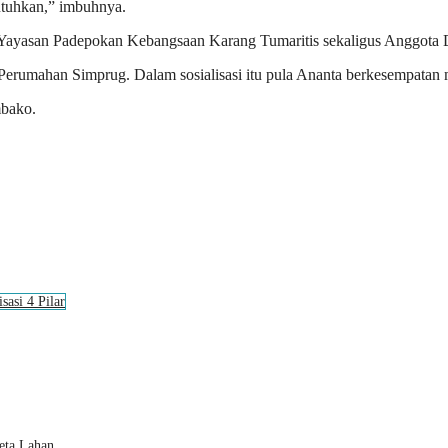
utuhkan,” imbuhnya.
Ketua Yayasan Padepokan Kebangsaan Karang Tumaritis sekaligus Anggo
 Perumahan Simprug. Dalam sosialisasi itu pula Ananta berkesempatan
mbako.
isasi 4 Pilar