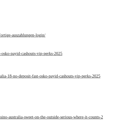
ortige-auszahlungen-login/
st-osko-payid-cashouts-vip-perks-2025
ralia-18-no-deposit-fast-osko-payid-cashouts-vip-perks-2025
ino-australia-sweet-on-the-outside-serious-where-it-counts-2