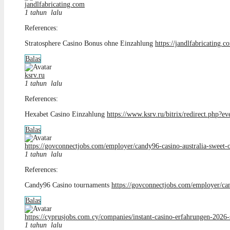
jandlfabricating.com
1 tahun lalu
References:
Stratosphere Casino Bonus ohne Einzahlung
https://jandlfabricating
Balas
ksrv.ru
1 tahun lalu
References:
Hexabet Casino Einzahlung
https://www.ksrv.ru/bitrix/redirect.php?
Balas
https://govconnectjobs.com/employer/candy96-casino-australia-sweet-o
1 tahun lalu
References:
Candy96 Casino tournaments
https://govconnectjobs.com/employer/can
Balas
https://cyprusjobs.com.cy/companies/instant-casino-erfahrungen-2026-
1 tahun lalu