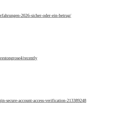
erfahrungen-2026-sicher-oder-ein-betrug/
restongrose4/recently
ogin-secure-account-access-verification-213389248