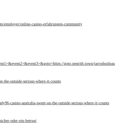
.com/employer/online-casino-erfahrungen-community
event1=&event2=&event3=&goto=https://goto.penrith.town/jarrodsoileau
n-the-outside-serious-where-it-counts
dy96-casino-australia-sweet-on-the-outside-serious-where-it-counts
sicher-oder-ein-betrug/