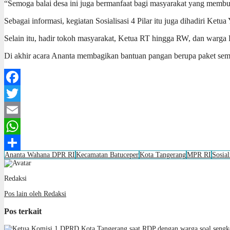
“Semoga balai desa ini juga bermanfaat bagi masyarakat yang memb
Sebagai informasi, kegiatan Sosialisasi 4 Pilar itu juga dihadiri 
Selain itu, hadir tokoh masyarakat, Ketua RT hingga RW, dan warga
Di akhir acara Ananta membagikan bantuan pangan berupa paket se
Facebook
Twitter
Email
WhatsApp
Ananta Wahana DPR RI
Kecamatan Batuceper
Kota Tangerang
MPR RI
Sosial
Share
Redaksi
Pos lain oleh Redaksi
Pos terkait