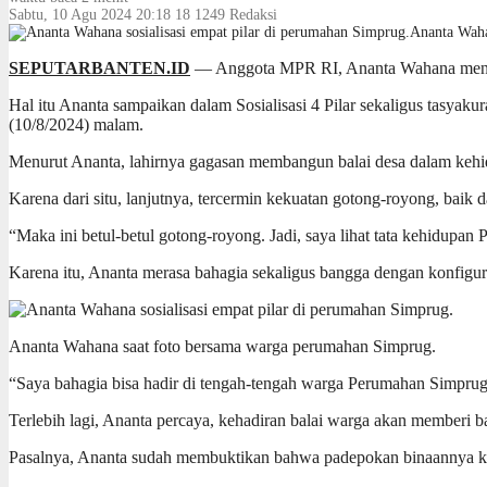
Sabtu, 10 Agu 2024 20:18
18
1249
Redaksi
Ananta Waha
SEPUTARBANTEN.ID
— Anggota MPR RI, Ananta Wahana mengata
Hal itu Ananta sampaikan dalam Sosialisasi 4 Pilar sekaligus tasya
(10/8/2024) malam.
Menurut Ananta, lahirnya gagasan membangun balai desa dalam kehi
Karena dari situ, lanjutnya, tercermin kekuatan gotong-royong, baik d
“Maka ini betul-betul gotong-royong. Jadi, saya lihat tata kehidupan 
Karena itu, Ananta merasa bahagia sekaligus bangga dengan konfig
Ananta Wahana saat foto bersama warga perumahan Simprug.
“Saya bahagia bisa hadir di tengah-tengah warga Perumahan Simprug. 
Terlebih lagi, Ananta percaya, kehadiran balai warga akan memberi ba
Pasalnya, Ananta sudah membuktikan bahwa padepokan binaannya kera