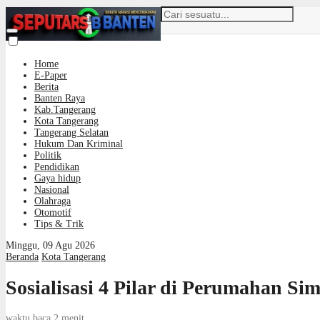
Home
E-Paper
Berita
Banten Raya
Kab.Tangerang
Kota Tangerang
Tangerang Selatan
Hukum Dan Kriminal
Politik
Pendidikan
Gaya hidup
Nasional
Olahraga
Otomotif
Tips & Trik
Minggu, 09 Agu 2026
Beranda
Kota Tangerang
Sosialisasi 4 Pilar di Perumahan S
waktu baca 2 menit