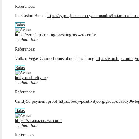
References:
Ice Casino Bonus
https://cyprusjobs.com.cy/companies/instant-casino-
Balas
https://worship.com.ng/prestongrose4/recently
1 tahun lalu
References:
Vulkan Vegas Casino Bonus ohne Einzahlung
https://worship.com.ng/p
Balas
body-positivity.org
1 tahun lalu
References:
Candy96 payment proof
https://body-positivity.org/groups/candy96-l
Balas
https://s3.amazonaws.com/
1 tahun lalu
References: