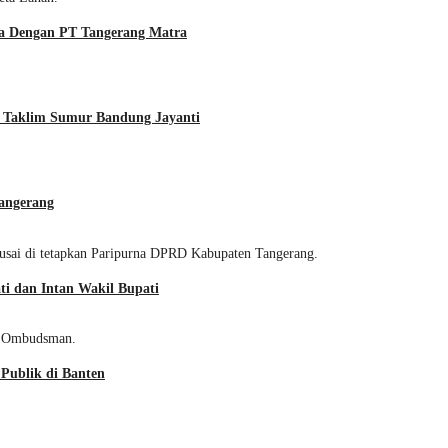
a Dengan PT Tangerang Matra
s Taklim Sumur Bandung Jayanti
angerang
i dan Intan Wakil Bupati
Publik di Banten