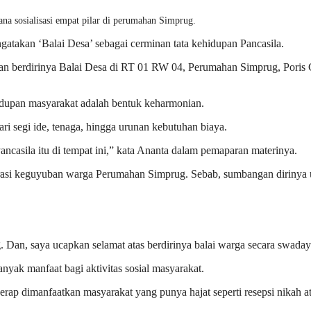
na sosialisasi empat pilar di perumahan Simprug.
kan ‘Balai Desa’ sebagai cerminan tata kehidupan Pancasila.
kuran berdirinya Balai Desa di RT 01 RW 04, Perumahan Simprug, Pori
dupan masyarakat adalah bentuk keharmonian.
ari segi ide, tenaga, hingga urunan kebutuhan biaya.
Pancasila itu di tempat ini,” kata Ananta dalam pemaparan materinya.
urasi keguyuban warga Perumahan Simprug. Sebab, sumbangan dirinya u
Dan, saya ucapkan selamat atas berdirinya balai warga secara swadaya,
nyak manfaat bagi aktivitas sosial masyarakat.
p dimanfaatkan masyarakat yang punya hajat seperti resepsi nikah at