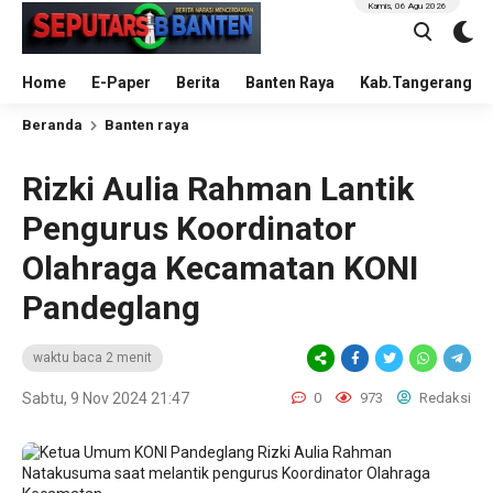
Kamis, 06 Agu 2026
Home
E-Paper
Berita
Banten Raya
Kab.Tangerang
Beranda
Banten raya
Rizki Aulia Rahman Lantik
Pengurus Koordinator
Olahraga Kecamatan KONI
Pandeglang
waktu baca 2 menit
Sabtu, 9 Nov 2024 21:47
0
973
Redaksi