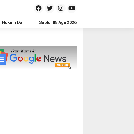
Hukum Dan Kriminal
Sabtu, 08 Agu 2026
Politik
Pendidikan
Gaya hidup
Na