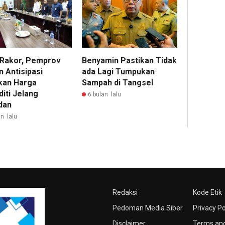
 Rakor, Pemprov
Benyamin Pastikan Tidak
 Antisipasi
ada Lagi Tumpukan
kan Harga
Sampah di Tangsel
iti Jelang
6 bulan lalu
dan
n lalu
Redaksi
Kode Etik
Pedoman Media Siber
Privacy Po
Disclaimer
Terms and