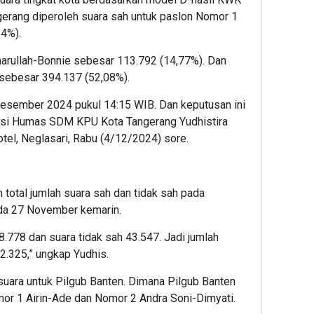
gerang diperoleh suara sah untuk paslon Nomor 1
14%).
rullah-Bonnie sebesar 113.792 (14,77%). Dan
sebesar 394.137 (52,08%).
n Desember 2024 pukul 14:15 WIB. Dan keputusan ini
ivisi Humas SDM KPU Kota Tangerang Yudhistira
otel, Neglasari, Rabu (4/12/2024) sore.
total jumlah suara sah dan tidak sah pada
ada 27 November kemarin.
.778 dan suara tidak sah 43.547. Jadi jumlah
2.325,” ungkap Yudhis.
suara untuk Pilgub Banten. Dimana Pilgub Banten
omor 1 Airin-Ade dan Nomor 2 Andra Soni-Dimyati.