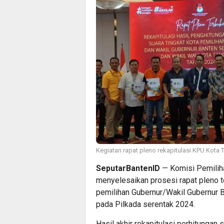
Kegiatan rapat pleno rekapitulasi KPU Kota 
SeputarBantenID
— Komisi Pemilih
menyelesaikan prosesi rapat pleno t
pemilihan Gubernur/Wakil Gubernur 
pada Pilkada serentak 2024.
Hasil akhir rekapitulasi perhitungan