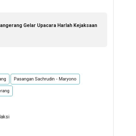
Tangerang Gelar Upacara Harlah Kejaksaan
App
re
ang
Pasangan Sachrudin - Maryono
erang
daksi