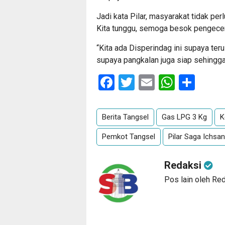
Jadi kata Pilar, masyarakat tidak pe
Kita tunggu, semoga besok pengecer
“Kita ada Disperindag ini supaya ter
supaya pangkalan juga siap sehingga 
Facebook
Twitter
Email
Whats
Sha
Berita Tangsel
Gas LPG 3 Kg
K
Pemkot Tangsel
Pilar Saga Ichsa
Redaksi
Pos lain oleh Re