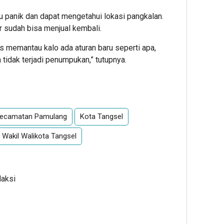
rlu panik dan dapat mengetahui lokasi pangkalan.
 sudah bisa menjual kembali.
us memantau kalo ada aturan baru seperti apa,
tidak terjadi penumpukan,” tutupnya.
App
re
ecamatan Pamulang
Kota Tangsel
n Wakil Walikota Tangsel
daksi