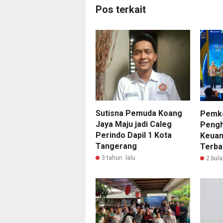
Pos terkait
Sutisna Pemuda Koang
Pemko
Jaya Maju jadi Caleg
Pengh
Perindo Dapil 1 Kota
Keuan
Tangerang
Terbai
3 tahun lalu
2 bula