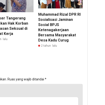
Muhammad Rizal DPR RI
ker Tangerang
Sosialisasi Jaminan
kan Hak Korban
Sosial BPJS
asan Seksual di
Ketenagakerjaan
t Kerja
Bersama Masyarakat
n lalu
Desa Kadu Curug
2 tahun lalu
ikan.
Ruas yang wajib ditandai
*