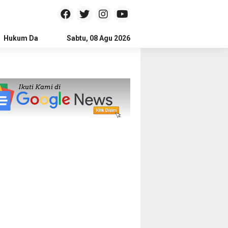
Hukum Dan Kriminal
Sabtu, 08 Agu 2026
Politik
Pendidikan
Gaya hidup
Na