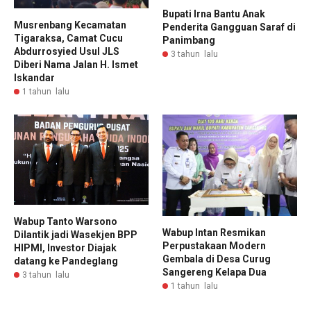
Bupati Irna Bantu Anak
Musrenbang Kecamatan
Penderita Gangguan Saraf di
Tigaraksa, Camat Cucu
Panimbang
Abdurrosyied Usul JLS
3 tahun lalu
Diberi Nama Jalan H. Ismet
Iskandar
1 tahun lalu
Wabup Tanto Warsono
Wabup Intan Resmikan
Dilantik jadi Wasekjen BPP
Perpustakaan Modern
HIPMI, Investor Diajak
Gembala di Desa Curug
datang ke Pandeglang
Sangereng Kelapa Dua
3 tahun lalu
1 tahun lalu