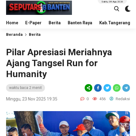
Sabtu, 08 Agu 2026
Home
E-Paper
Berita
Banten Raya
Kab.Tangerang
Beranda
Berita
Pilar Apresiasi Meriahnya
Ajang Tangsel Run for
Humanity
waktu baca 2 menit
Minggu, 23 Nov 2025 19:35
0
456
Redaksi