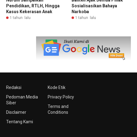
Nurdin Sampaikan
Banten Ajak Semua Pihak
Pendidikan, RTLH, Hingga
Sosialisasikan Bahaya
Kasus Kekerasan Anak
Narkoba
1 tahun lalu
1 tahun lalu
Redaksi
Kode Etik
Pedoman Media
Privacy Policy
Siber
Terms and
Disclaimer
Conditions
Tentang Kami