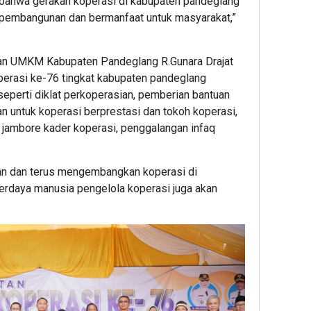
ti bahwa gerakan koperasi di kabupaten pandeglang
 pembangunan dan bermanfaat untuk masyarakat,”
an UMKM Kabupaten Pandeglang R.Gunara Drajat
perasi ke-76 tingkat kabupaten pandeglang
eperti diklat perkoperasian, pemberian bantuan
 untuk koperasi berprestasi dan tokoh koperasi,
, jambore kader koperasi, penggalangan infaq
an dan terus mengembangkan koperasi di
berdaya manusia pengelola koperasi juga akan