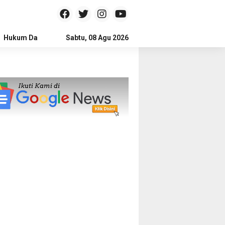
Hukum Dan Kriminal
Sabtu, 08 Agu 2026
Politik
Pendidikan
Gaya hidup
Na