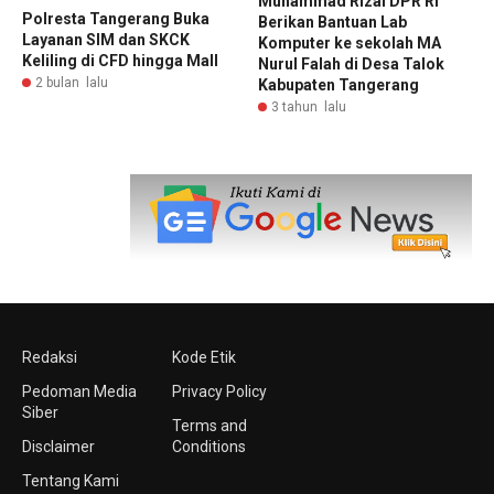
Muhammad Rizal DPR RI
Polresta Tangerang Buka
Berikan Bantuan Lab
Layanan SIM dan SKCK
Komputer ke sekolah MA
Keliling di CFD hingga Mall
Nurul Falah di Desa Talok
2 bulan lalu
Kabupaten Tangerang
3 tahun lalu
Redaksi
Kode Etik
Pedoman Media
Privacy Policy
Siber
Terms and
Disclaimer
Conditions
Tentang Kami