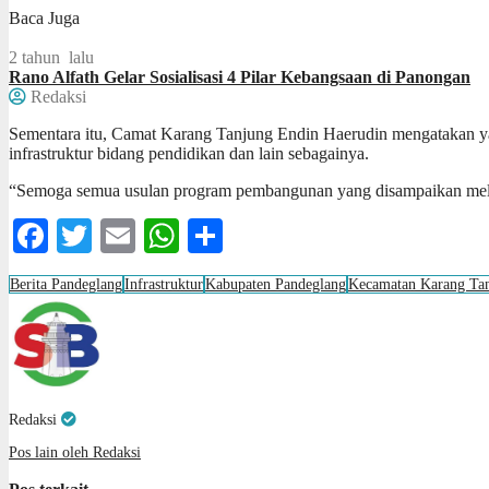
Baca Juga
2 tahun lalu
Rano Alfath Gelar Sosialisasi 4 Pilar Kebangsaan di Panongan
Redaksi
Sementara itu, Camat Karang Tanjung Endin Haerudin mengatakan yan
infrastruktur bidang pendidikan dan lain sebagainya.
“Semoga semua usulan program pembangunan yang disampaikan melal
Facebook
Twitter
Email
WhatsApp
Share
Berita Pandeglang
Infrastruktur
Kabupaten Pandeglang
Kecamatan Karang Ta
Redaksi
Pos lain oleh Redaksi