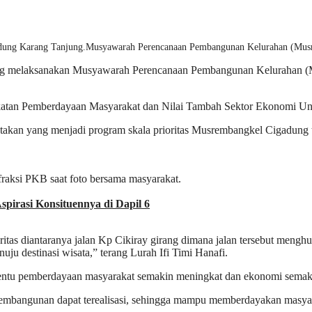
Musyawarah Perencanaan Pembangunan Kelurahan (Musr
 melaksanakan Musyawarah Perencanaan Pembangunan Kelurahan (Mu
atan Pemberdayaan Masyarakat dan Nilai Tambah Sektor Ekonomi Un
akan yang menjadi program skala prioritas Musrembangkel Cigadung t
pirasi Konsituennya di Dapil 6
oritas diantaranya jalan Kp Cikiray girang dimana jalan tersebut men
uju destinasi wisata,” terang Lurah Ifi Timi Hanafi.
g tentu pemberdayaan masyarakat semakin meningkat dan ekonomi sem
 pembangunan dapat terealisasi, sehingga mampu memberdayakan masy