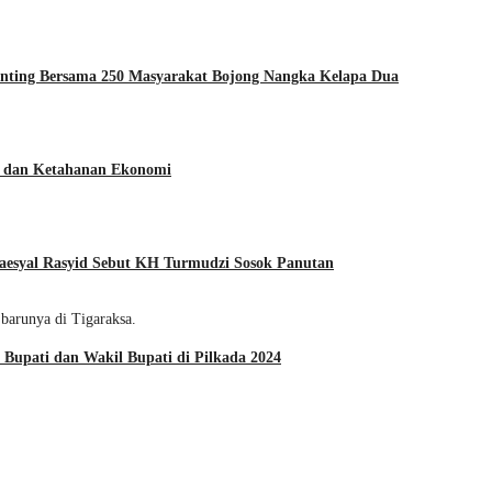
ting Bersama 250 Masyarakat Bojong Nangka Kelapa Dua
an dan Ketahanan Ekonomi
aesyal Rasyid Sebut KH Turmudzi Sosok Panutan
upati dan Wakil Bupati di Pilkada 2024