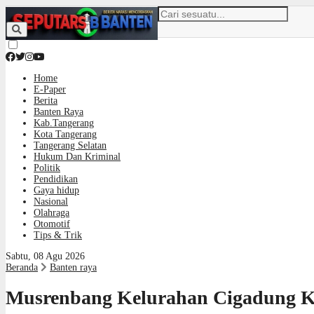
Home
E-Paper
Berita
Banten Raya
Kab.Tangerang
Kota Tangerang
Tangerang Selatan
Hukum Dan Kriminal
Politik
Pendidikan
Gaya hidup
Nasional
Olahraga
Otomotif
Tips & Trik
Sabtu, 08 Agu 2026
Beranda
Banten raya
Musrenbang Kelurahan Cigadung Ka