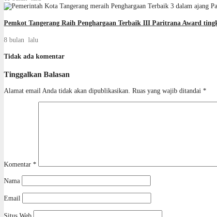
Pemkot Tangerang Raih Penghargaan Terbaik III Paritrana Award tingk
8 bulan lalu
Tidak ada komentar
Tinggalkan Balasan
Alamat email Anda tidak akan dipublikasikan.
Ruas yang wajib ditandai
*
Komentar
*
Nama
Email
Situs Web