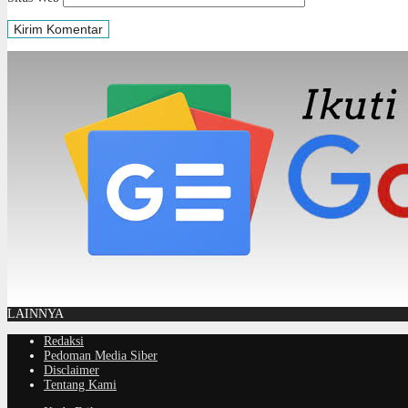
LAINNYA
Redaksi
Pedoman Media Siber
Disclaimer
Tentang Kami