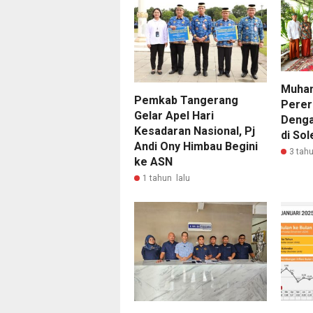
Muham
Pemkab Tangerang
Perer
Gelar Apel Hari
Denga
Kesadaran Nasional, Pj
di So
Andi Ony Himbau Begini
3 tahu
ke ASN
1 tahun lalu