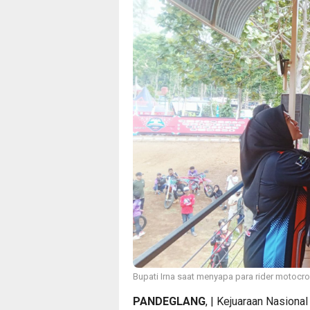
Bupati Irna saat menyapa para rider motocro
PANDEGLANG
, | Kejuaraan Nasional