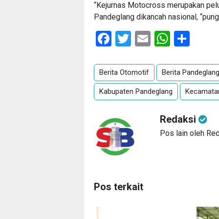
“Kejurnas Motocross merupakan pe
Pandeglang dikancah nasional, “pun
Facebook
Twitter
Email
Whats
Sha
Berita Otomotif
Berita Pandeglan
Kabupaten Pandeglang
Kecamatan
Redaksi
Pos lain oleh Re
Pos terkait