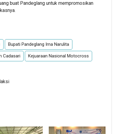
luang buat Pandeglang untuk mempromosikan
gkasnya.
App
re
g
Bupati Pandeglang Irna Narulita
 Cadasari
Kejuaraan Nasional Motocross
daksi