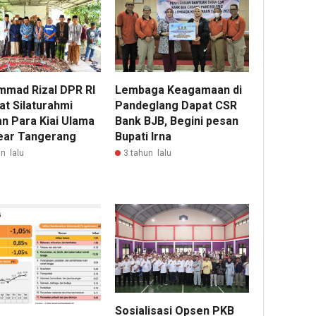
mad Rizal DPR RI
Lembaga Keagamaan di
at Silaturahmi
Pandeglang Dapat CSR
n Para Kiai Ulama
Bank BJB, Begini pesan
lear Tangerang
Bupati Irna
n lalu
3 tahun lalu
Sosialisasi Opsen PKB