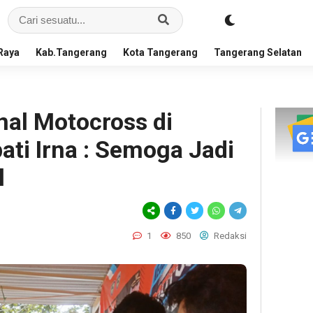
Raya
Kab.Tangerang
Kota Tangerang
Tangerang Selatan
nal Motocross di
ti Irna : Semoga Jadi
l
1
850
Redaksi